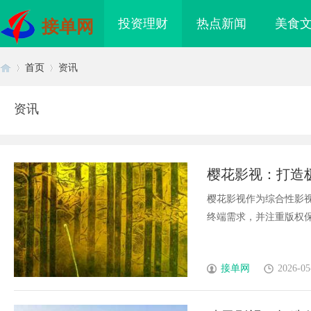
投资理财
热点新闻
美食
接单网
首页
资讯
资讯
首
›
›
樱花影视：打造
樱花影视作为综合性影
终端需求，并注重版权保护
页
接单网
2026-05
：创新科技引领高效健
商标购买：即买即用，规避侵权