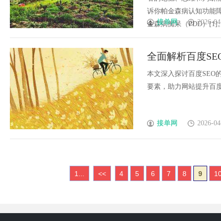
诉你帕金森病认知功能障
接单网
2026-04
金森病痴呆（PDD）[1]。P
全面解析百度S
本文深入探讨百度SEO
要素，助力网站提升百度搜
接单网
2026-04
1...
<<
4
5
6
7
8
9
1