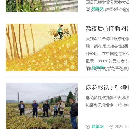
国居民膳食营养素参考摄
接单网
2026-05
吸收率仅为2%-3%。这意味着
熬夜后心慌胸闷是
心脏补充能量
天猫双11全球狂欢季心
脑，躺在床上却突然感
种经历，在中国超过3亿
显示，38.6%的受访
接单网
2026-05
的应对方式是"忍一忍就过去
麻花影视：引领
麻花影视依托舞台剧积
拓展多元化业务，推动中国
接单网
2026-05