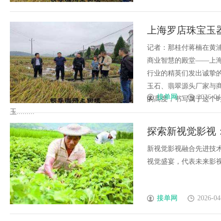
上海罗店珠宝玉
新篇章
记者：那桂付蒋楠在黄
商业智慧的殿堂——上
行业的精英们发出诚挚
玉石、翡翠源头厂家与
接单网
2026-04
的高度，书写属于这个
玉.........
探索新视觉影视
新视觉影视融合先进技
视觉盛宴，代表未来影视艺
接单网
2026-04