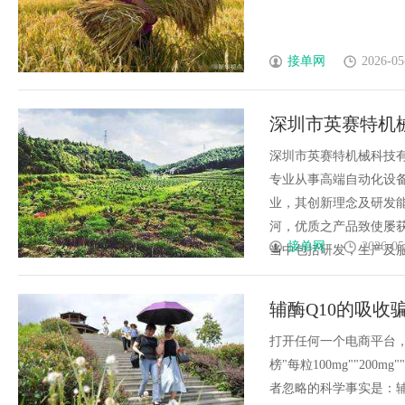
接单网
2026-05
深圳市英赛特机
端自动化设备插
深圳市英赛特机械科技有限
专业从事高端自动化设备
业，其创新理念及研发
河，优质之产品致使屡获
接单网
2026-05
当中包括研发，生产及服务工
辅酶Q10的吸收
90%都被浪费了
打开任何一个电商平台，
榜"每粒100mg""20
者忽略的科学事实是：辅