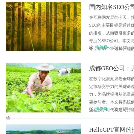
国内知名SEO
在互联网发展的今天，搜
SEO的主要目标是通过
的排名，从而吸引更多的
专业的SEO公司。本文
接单网
2026-04
务，帮助企业选择合适的合
成都GEO公司
在数字化浪潮席卷全球
定市场竞争力的关键命
力，为品牌提供从流量
要参与者。本文将系统
接单网
2026-04
业在数字时代构建可持
值.........
HelloGPT官