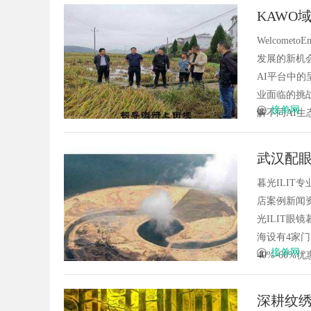
KAWO域
Welcome
发展的新机
AI平台中
业面临的挑
接单网
解不同AI生态
武汉配眼
暮光ILI
店案例新闻资
光ILIT眼
海设有4家
接单网
40%-60%优
深耕纹绣