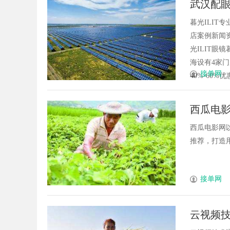
武汉配眼
法律边界解析
暮光ILI
店案例新闻资
光ILIT眼
海设有4家
接单网
40%-60%优
西瓜电
西瓜电影网
推荐，打造用
接单网
云视频