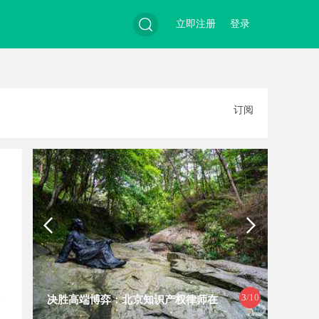
立即注册
登录
搜
订阅
索
3
/10
决胜高端博弈：北京知识产权律师在
厦门私