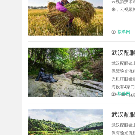
云视频技术
来，云视频将
接单网
武汉配眼
武汉配眼镜
保障验光流程
光ILIT眼
海设有4家
接单网
40%-60%优
武汉配眼
武汉配眼镜
保障验光流程