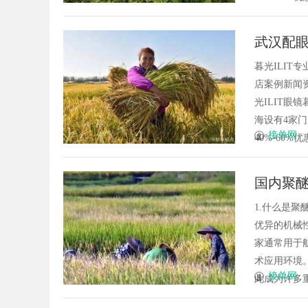
武汉配眼
暮光ILI
店案例新闻资
光ILIT眼
海设有4家
接单网
40%-60%优
国内聚
1.什么是聚
优异的机械
家通常用于
术应用环境。
接单网
此成为许多重要