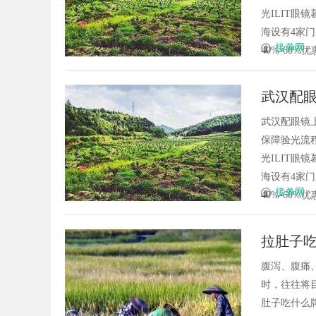
光ILIT眼
海设有4家
接单网
40%-60%优
武汉配眼
武汉配眼镜
保障验光流程
光ILIT眼
海设有4家
接单网
40%-60%优
拉肚子吃
复机制
腹泻、腹痛
时，往往将
肚子吃什么