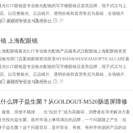
镜暮光ILIT眼镜是专业验光配镜的写字楼眼镜店直营品牌，现于武汉与上
门店。以完整验光、正品镜片、透明价格和直营售后为基础，全场镜片
2026-08-04
450
10
惠，兼顾高专业度与高性价比.........
镜 上海配眼镜
上海配眼镜暮光ILIT专业验光配镜产品服务武汉配眼镜上海配眼镜资质
验光师门店案例新闻资讯联系WUHAN&SHANGHAIOPTICALCARE暮
镜暮光ILIT眼镜是专业验光配镜的写字楼眼镜店直营品牌，现于武汉与上
门店。以完整验光、正品镜片、透明价格和直营售后为基础，全场镜片
2026-08-03
450
10
惠，兼顾高专业度与高性价比.........
什么牌子益生菌？从GOLDGUT-M520肠道屏障修
看益生菌选择逻辑
、腹胀、排便不规律……当“拉肚子”成为高频词，消费者在寻求解决方案
目光投向益生菌。面对市场上琳琅满目的品牌，一个问题随之产生：拉
牌子益生菌？这个问题背后，是对安全、有效、有科学依据的产品的迫