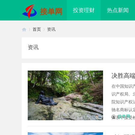
投资理财
热点新闻
接单网
首页
资讯
资讯
首
›
›
决胜高
局之道
在中国知识
识产权局、
院知识产权
驰名商标认
页
接单网
体系中接受检
配眼镜 上海配眼镜
揭秘成都私家侦探行