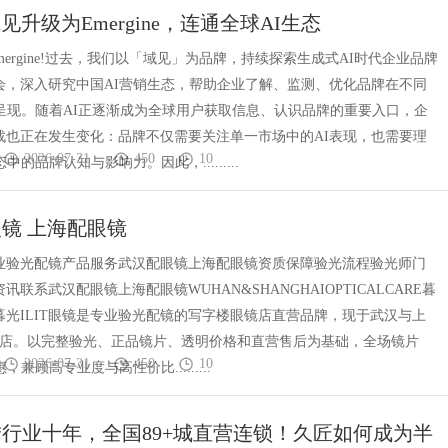
见升级为Emergine，连通全球AI生态
toEmergine!过去，我们以「域见」为品牌，持续探索生成式AI时代企业品牌
会，深入研究中国AI营销生态，帮助企业了解、监测、优化品牌在不同
的呈现。随着AI正逐渐成为全球用户获取信息、认识品牌的重要入口，企
战也正在发生变化：品牌不仅需要关注单一市场中的AI表现，也需要理
2026-07-31
450
10
中的品牌认知与影响力。因此，.........
镜 上海配眼镜
T专业验光配镜产品服务武汉配眼镜上海配眼镜资质保障验光流程验光师门
讯联系武汉配眼镜上海配眼镜WUHAN&SHANGHAIOPTICALCARE暮
镜暮光ILIT眼镜是专业验光配镜的写字楼眼镜店直营品牌，现于武汉与上
门店。以完整验光、正品镜片、透明价格和直营售后为基础，全场镜片
2026-07-31
450
10
惠，兼顾高专业度与高性价比.........
行业十年，全国89+城直营连锁！久匠如何成为半