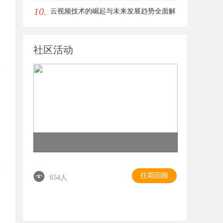
10.
全面解析
云视频技术的崛起与未来发展趋势全面解
析
社区活动
往期回顾
654人