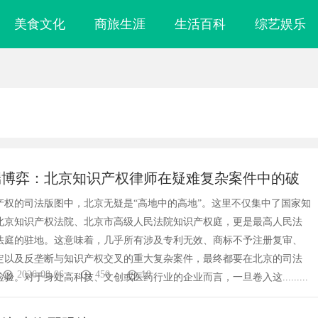
美食文化
商旅生涯
生活百科
综艺娱乐
端博弈：北京知识产权律师在疑难复杂案件中的破
产权的司法版图中，北京无疑是“高地中的高地”。这里不仅集中了国家知
北京知识产权法院、北京市高级人民法院知识产权庭，更是最高人民法
法庭的驻地。这意味着，几乎所有涉及专利无效、商标不予注册复审、
定以及反垄断与知识产权交叉的重大复杂案件，最终都要在北京的司法
2026-08-06
450
10
验。对于身处高科技、文创或医药行业的企业而言，一旦卷入这.........
业：专业服务与
揭秘昆明私家侦探行业：专业服务与