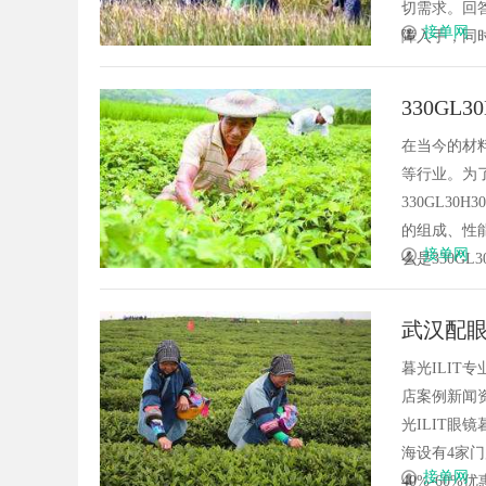
切需求。回
接单网
障入手，同时
330G
在当今的材
等行业。为
330GL3
的组成、性
接单网
么是330GL3
武汉配眼
暮光ILI
店案例新闻资
光ILIT眼
海设有4家
接单网
40%-60%优