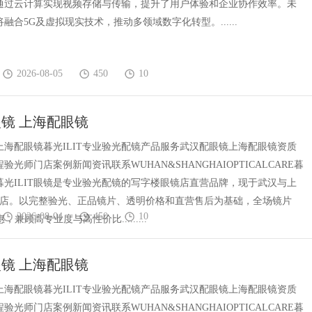
通过云计算实现视频存储与传输，提升了用户体验和企业协作效率。未
融合5G及虚拟现实技术，推动多领域数字化转型。......
2026-08-05
450
10
镜 上海配眼镜
上海配眼镜暮光ILIT专业验光配镜产品服务武汉配眼镜上海配眼镜资质
验光师门店案例新闻资讯联系WUHAN&SHANGHAIOPTICALCARE暮
镜暮光ILIT眼镜是专业验光配镜的写字楼眼镜店直营品牌，现于武汉与上
门店。以完整验光、正品镜片、透明价格和直营售后为基础，全场镜片
2026-08-04
450
10
惠，兼顾高专业度与高性价比.........
镜 上海配眼镜
上海配眼镜暮光ILIT专业验光配镜产品服务武汉配眼镜上海配眼镜资质
验光师门店案例新闻资讯联系WUHAN&SHANGHAIOPTICALCARE暮