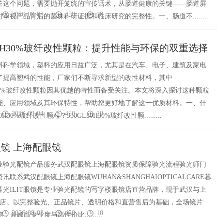
答这个问题，需要抛开笼统的宣传话术，从肠道健康的关键——肠道屏
2026-08-03
450
10
审视产品背后的菌株科研证据和临床研究的完整性。一、肠道不.........
L30H30%玻纤改性颗粒：提升性能与环保的双重选择
料科学领域，塑料的应用日益广泛，尤其是在汽车、电子、建筑及家电
了提高塑料的性能，厂家们不断寻求新型的改性材料，其中
0H30%玻纤改性颗粒因其优越的特性而备受关注。本文将深入探讨这种颗粒
能、应用领域及其环保特性，帮助您更好地了解这一优质材料。一、什
2026-08-04
450
10
0H30%玻纤改性颗粒？330GL30H30%玻纤改性颗.........
镜 上海配眼镜
T专业验光配镜产品服务武汉配眼镜上海配眼镜资质保障验光流程验光师门
讯联系武汉配眼镜上海配眼镜WUHAN&SHANGHAIOPTICALCARE暮
镜暮光ILIT眼镜是专业验光配镜的写字楼眼镜店直营品牌，现于武汉与上
门店。以完整验光、正品镜片、透明价格和直营售后为基础，全场镜片
2026-08-03
450
10
惠，兼顾高专业度与高性价比.........