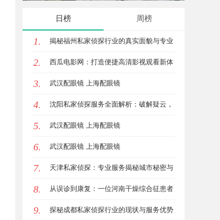
疑难复杂案件中的破局之道
守护者
日榜
周榜
1.
揭秘福州私家侦探行业的真实面貌与专业
2.
服务
西瓜电影网：打造便捷高清影视观看新体
3.
验
武汉配眼镜 上海配眼镜
4.
沈阳私家侦探服务全面解析：破解疑云，
5.
守护真相的专家助力
武汉配眼镜 上海配眼镜
6.
武汉配眼镜 上海配眼镜
7.
天津私家侦探：专业服务揭秘城市秘密与
8.
安心守护
从误诊到康复：一位河南干燥综合征患者
9.
的艰辛求医路
探秘成都私家侦探行业的现状与服务优势