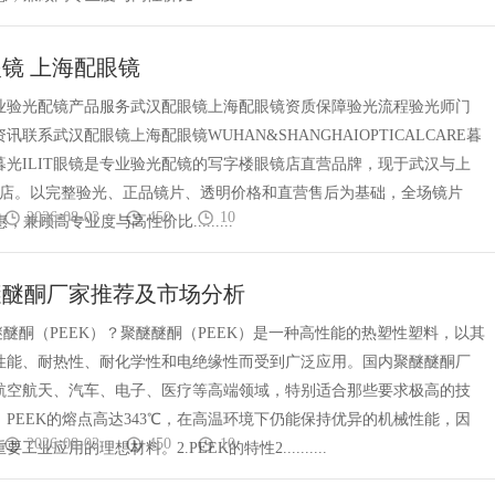
镜 上海配眼镜
T专业验光配镜产品服务武汉配眼镜上海配眼镜资质保障验光流程验光师门
讯联系武汉配眼镜上海配眼镜WUHAN&SHANGHAIOPTICALCARE暮
镜暮光ILIT眼镜是专业验光配镜的写字楼眼镜店直营品牌，现于武汉与上
门店。以完整验光、正品镜片、透明价格和直营售后为基础，全场镜片
2026-08-03
450
10
惠，兼顾高专业度与高性价比.........
醚醚酮厂家推荐及市场分析
醚醚酮（PEEK）？聚醚醚酮（PEEK）是一种高性能的热塑性塑料，以其
性能、耐热性、耐化学性和电绝缘性而受到广泛应用。国内聚醚醚酮厂
航空航天、汽车、电子、医疗等高端领域，特别适合那些要求极高的技
PEEK的熔点高达343℃，在高温环境下仍能保持优异的机械性能，因
2026-08-02
450
10
工业应用的理想材料。2.PEEK的特性2..........