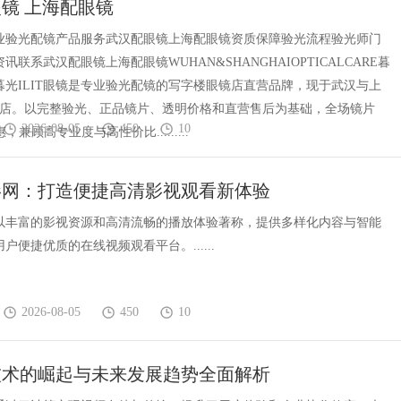
镜 上海配眼镜
实际案例分析
T专业验光配镜产品服务武汉配眼镜上海配眼镜资质保障验光流程验光师门
讯联系武汉配眼镜上海配眼镜WUHAN&SHANGHAIOPTICALCARE暮
镜暮光ILIT眼镜是专业验光配镜的写字楼眼镜店直营品牌，现于武汉与上
门店。以完整验光、正品镜片、透明价格和直营售后为基础，全场镜片
2026-08-05
450
10
惠，兼顾高专业度与高性价比.........
影网：打造便捷高清影视观看新体验
以丰富的影视资源和高清流畅的播放体验著称，提供多样化内容与智能
户便捷优质的在线视频观看平台。......
2026-08-05
450
10
技术的崛起与未来发展趋势全面解析