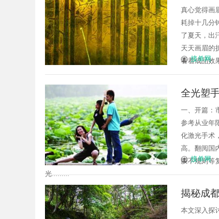
永久定
真心觉得画
耗掉十几分
了夏天，出
天天画眉的
接单网
看着成品效果
全光塑手
定制资
一、开篇：
参考从业年
化激光手术
高。翻阅国
接单网
膜不规则等
光.........
揭秘成
本文深入探