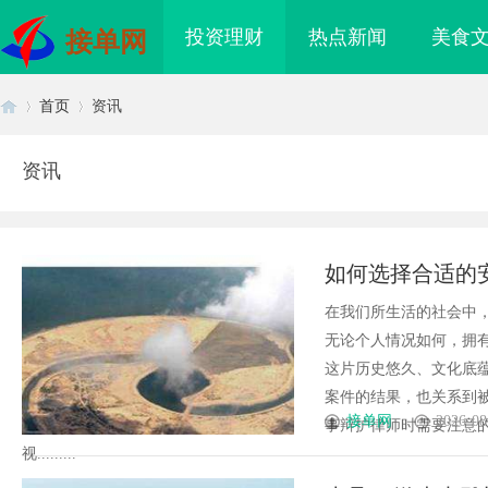
投资理财
热点新闻
美食
接单网
首页
资讯
资讯
首
›
›
如何选择合适的
在我们所生活的社会中
无论个人情况如何，拥
这片历史悠久、文化底
案件的结果，也关系到
页
接单网
2026-08
事辩护律师时需要注意的
视.........
海配眼镜
购买商标：企业品牌布局的关键