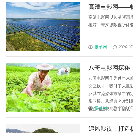
高清电影网——
高清电影网以其清晰画
推荐，带来极致视听体验和便
接单网
2026-07
八哥电影网探秘
八哥电影网作为近年来
交互设计，吸引了大量
及其在流媒体市场中的
影习惯。从经典老片到
接单网
2026-07
也面临版权与竞争挑战，
追风影视：打造