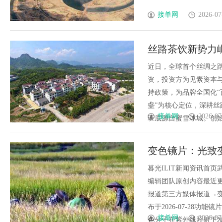
接单网
2026-07
丝路茶饮新势力崛
百城千店全国布
近日，全球首个丝绸之路
资，投资方为见素资本与
持政策，为品牌全国化“
盏”为核心定位，深耕
接单网
2026-07
班底源自蜜雪冰城。创始人
变色镜片：光致
暮光ILIT新闻资讯首
编辑团队原创内容最近更新
报道第三方媒体报道→
布于2026-07-28
接单网
2026-07
色分子在紫外线照射下发生化