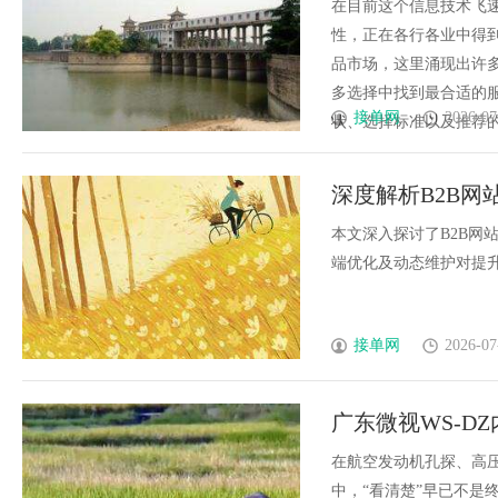
在目前这个信息技术飞
性，正在各行各业中得
品市场，这里涌现出许
多选择中找到最合适的
接单网
2026-07
状、选择标准以及推荐的公
深度解析B2B网
本文深入探讨了B2B网
端优化及动态维护对提升用
接单网
2026-07
广东微视WS-D
测
在航空发动机孔探、高
中，“看清楚”早已不是