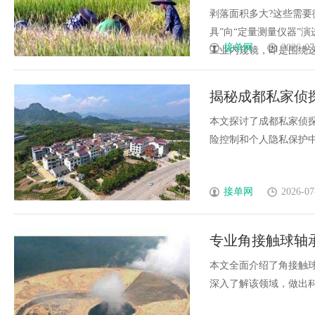
剥落面积多大?这些需要
具”向“定量测量仪器”
接单网
2026-07
工业内窥镜，即是围绕这一
揭秘成都私家侦
本文探讨了成都私家侦
险控制和个人隐私保护中的
接单网
2026-07
专业角接触球轴
本文全面介绍了角接触
深入了解该领域，做出科学采