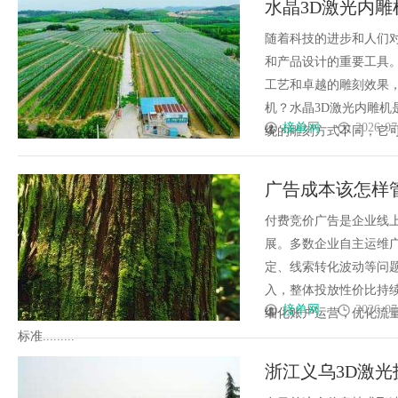
水晶3D激光内
随着科技的进步和人们
和产品设计的重要工具
工艺和卓越的雕刻效果
机？水晶3D激光内雕
接单网
2026-07
统的雕刻方式不同，它可以
广告成本该怎样
付费竞价广告是企业线
展。多数企业自主运维
定、线索转化波动等问
入，整体投放性价比持
接单网
2026-07
细化账户运营，优化流
标准.........
浙江义乌3D激