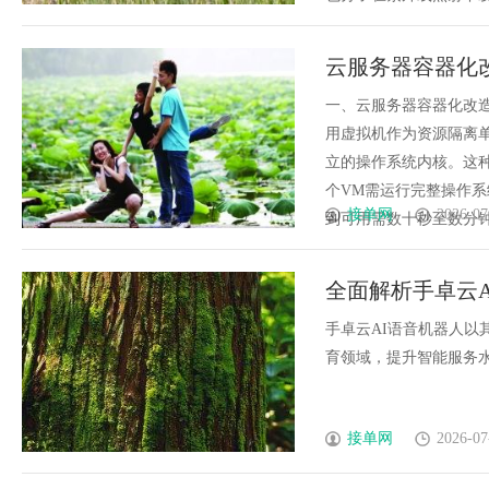
云服务器容器化改造
移指南
一、云服务器容器化改造
用虚拟机作为资源隔离单元
立的操作系统内核。这
个VM需运行完整操作系
接单网
2026-07
到可用需数十秒至数分钟，难
全面解析手卓云
与发展前景
手卓云AI语音机器人
育领域，提升智能服务水平
接单网
2026-07