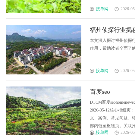
接单网
2026-05
福州侦探行业揭
本文深入探讨福州侦探
作用，帮助读者全面了解福
接单网
2026-05
百度seo
DTCM百度seohomenews
2026-05-12核心
义、案例、常见问题。
部内链至枢纽页。关联推
接单网
2026-05
time.........