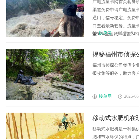
广电流量卡网首页套餐
渠道免费申请广电流量
通用，信号稳定。免费
口查看最新套餐。流量卡
接单网
2026-05
量99%全国城市覆盖24h客
揭秘福州市侦探
福州市侦探公司凭借专
报收集等服务，助力客户维
接单网
2026-05
移动式水肥机在
移动式水肥机是一种集
肥和节水环保的特点，