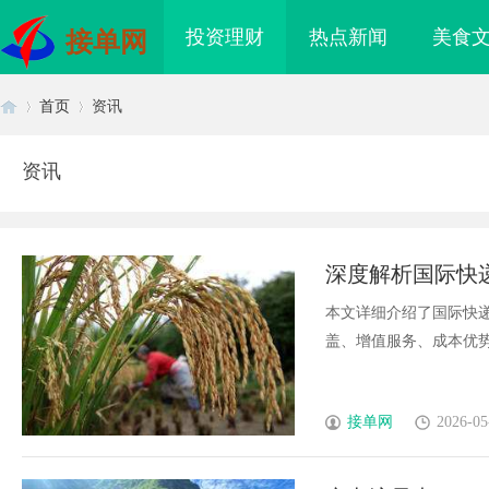
投资理财
热点新闻
美食
接单网
首页
资讯
资讯
首
›
›
深度解析国际快
本文详细介绍了国际快
盖、增值服务、成本优势和
页
接单网
2026-05
海配眼镜
550FC30耐磨改性颗粒：提升材