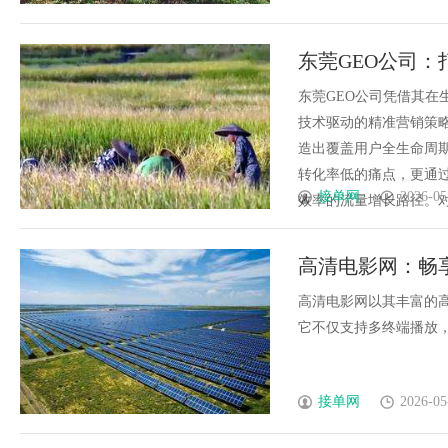
东莞GEO公司：
东莞GEO公司凭借其
技术驱动的精准营销策略
造出覆盖用户全生命周期
转化率低的痛点，更通
接单网
2026-05
效率的流量增长路径。对于
高清电影网：畅
高清电影网以其丰富的
它不仅支持多终端播放，还
接单网
2026-05