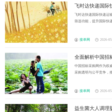
飞时达快递国际
飞时达快递国际快递运
筛选功能，提升国际快递管
接单网
2026-05
全面解析中国招
趋势
中国招标采购网作为权
采购透明与公平竞争，推动
接单网
2026-05
益生菌大人调理肠