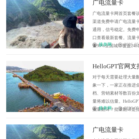
广电流量卡
能的新选择
广电流量卡网首页套餐
渠道免费申请广电流量
通用，信号稳定。免费
口查看最新套餐。流量卡
接单网
2026-05
量99%全国城市覆盖24h客
HelloGPT
对于每天需要处理大量
象一下，一家正在推进
档、营销素材等数百份
量将难以估量。Hell
接单网
2026-05
批量翻译？批量翻译是指用
广电流量卡