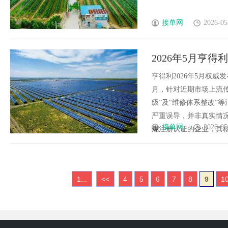
接单网
2026-05
2026年5月亨
布，，精准避坑
亨得利2026年5月权威
月，针对近期市场上流传
级”及“维修体系整改”
严重误导，并非真实情
接单网
2026-05
规注册认证的企业，其核心
1...
<<
4
5
6
7
8
9
1