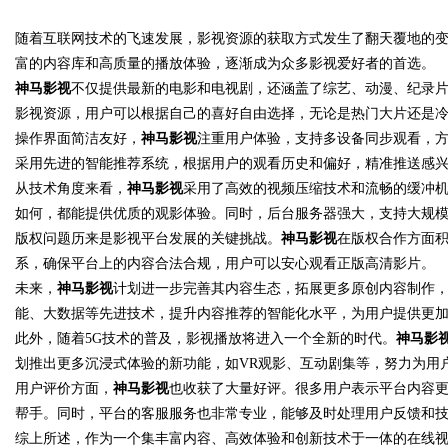
随着互联网技术的飞速发展，影视资源的获取方式发生了翻天覆地的
究竟藏着哪些行业秘诀？
富的内容库和高质量的播放体验，逐渐成为众多影视爱好者的首选。
神马影视
不仅提供最新的电影和电视剧，还涵盖了综艺、动漫、纪录
影视资源，用户可以根据自己的喜好自由选择，无论是热门大片还是
操作界面简洁友好，
神马影视
注重用户体验，支持多设备同步观看，
uz
采用先进的智能推荐系统，根据用户的观看历史和偏好，精准推送感
从技术角度来看，
神马影视
采用了高效的视频压缩技术和流畅的缓冲
如何，都能提供优质的观影体验。同时，后台服务器强大，支持大规
版权问题历来是影视平台发展的关键挑战。
神马影视
在版权合作方面
系，确保平台上的内容合法合规，用户可以安心观看正版高清影片。
未来，
神马影视
计划进一步完善其内容生态，拓展更多原创内容制作
能、大数据等先进技术，提升内容推荐的智能化水平，为用户提供更
此外，随着5G技术的普及，影视播放将进入一个全新的时代。
神马影
!
划推出更多沉浸式体验的新功能，如VR观影、互动剧集等，努力为用
用户评价方面，
神马影视
也收获了大量好评。很多用户表示平台内容
帮手。同时，平台的客服服务也非常专业，能够及时处理用户反馈和
综上所述，作为一个集丰富内容、高效体验和创新技术于一体的在线