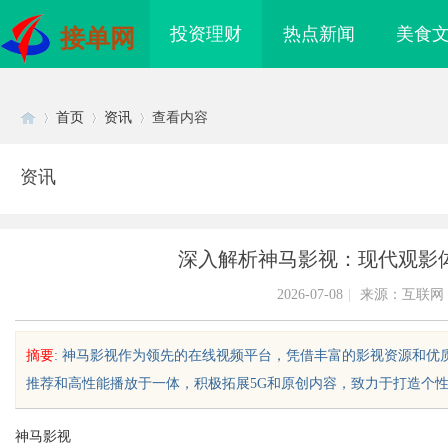
投资理财
热点新闻
美食
接单网
首页
资讯
查看内容
资讯
Di
›
›
›
深入解析神马影视：现代观影
2026-07-08
|
来源：互联网
摘要
: 神马影视作为领先的在线视频平台，凭借丰富的影视资源和
推荐和高性能播放于一体，积极拓展5G和原创内容，致力于打造个性化且
sc
神马影视
业品牌布局的关键策略
揭秘！专业充电桩项目软件开发