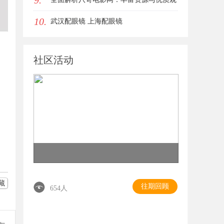
9.
10.
影体验的终极指南
武汉配眼镜 上海配眼镜
社区活动
藏
往期回顾
654人