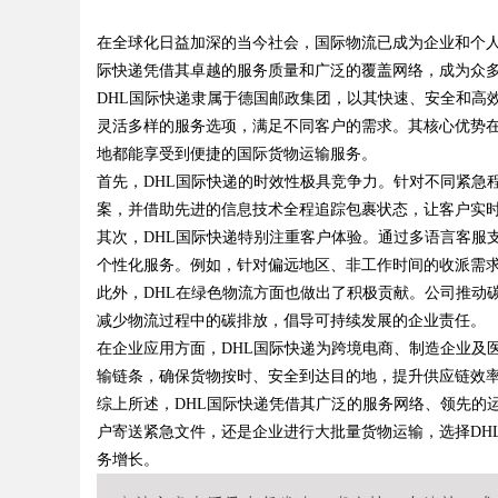
减重新时代
在全球化日益加深的当今社会，国际物流已成为企业和个人
际快递凭借其卓越的服务质量和广泛的覆盖网络，成为众
DHL国际快递隶属于德国邮政集团，以其快速、安全和高
灵活多样的服务选项，满足不同客户的需求。其核心优势在
地都能享受到便捷的国际货物运输服务。
uz
首先，DHL国际快递的时效性极具竞争力。针对不同紧急
案，并借助先进的信息技术全程追踪包裹状态，让客户实
其次，DHL国际快递特别注重客户体验。通过多语言客服
个性化服务。例如，针对偏远地区、非工作时间的收派需求
此外，DHL在绿色物流方面也做出了积极贡献。公司推动
减少物流过程中的碳排放，倡导可持续发展的企业责任。
在企业应用方面，DHL国际快递为跨境电商、制造企业及
输链条，确保货物按时、安全到达目的地，提升供应链效
!
综上所述，DHL国际快递凭借其广泛的服务网络、领先的
户寄送紧急文件，还是企业进行大批量货物运输，选择DH
务增长。