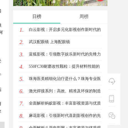
国
技发展新高地
中的重
日榜
周榜
供
1.
白云影视：开启多元化影视创作新时代的
何
2.
领航者
武汉配眼镜 上海配眼镜
3.
蓝狐影视：引领数字娱乐新时代的先锋力
受
4.
量
550FC30耐磨改性颗粒：提升材料性能的
于
5.
新选择
珠海医美精细化治疗是什么？珠海专业医
运
6.
美机构筛选标准科普
激光焊接系列：高效、精准及环保的制造
7.
解决方案
全面解析蚂蚁影视：丰富影视资源与优质
用
业
8.
观影体验的新时代平台
麻花影视：引领新时代喜剧影视创作的先
锋力量
全面解析八哥电影网：丰富资源与优质观