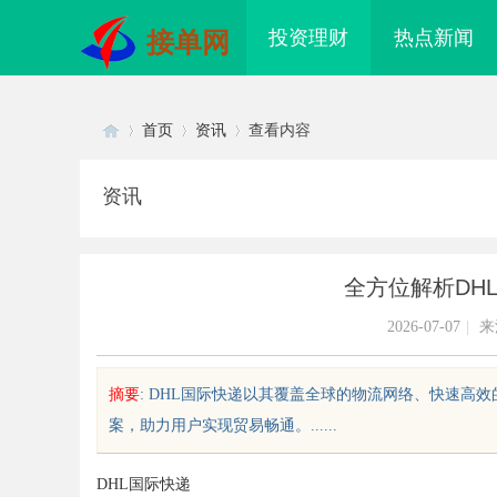
投资理财
热点新闻
接单网
首页
资讯
查看内容
资讯
Di
›
›
›
全方位解析DH
2026-07-07
|
来
摘要
: DHL国际快递以其覆盖全球的物流网络、快速高
案，助力用户实现贸易畅通。......
sc
DHL国际快递
重科射灸舱：创新科技引领高效健
商标购买：即买即用