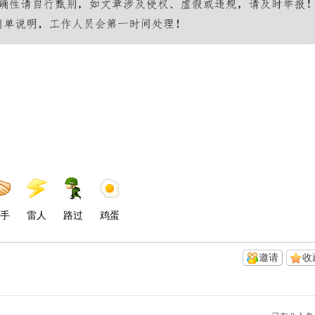
手
雷人
路过
鸡蛋
邀请
收