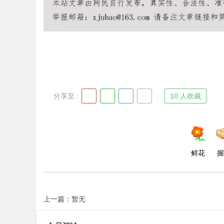
Bo
分享至 :
10 人收藏
ar
鲜花
握
上一篇：暂无