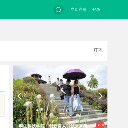
立即注册
登录
搜
订阅
索
3
/10
泰山科技学院：创新育人引领未来科
全面解