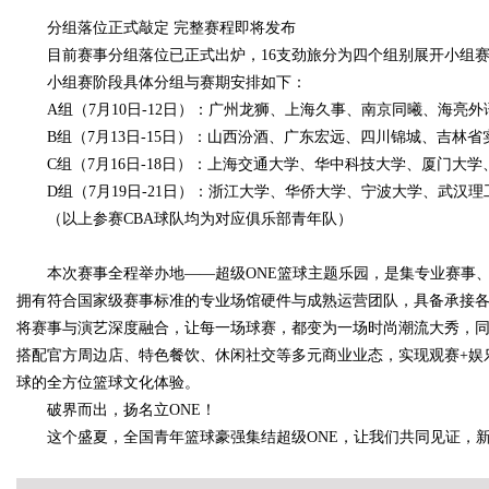
分组落位正式敲定 完整赛程即将发布
目前赛事分组落位已正式出炉，16支劲旅分为四个组别展开小组
d
小组赛阶段具体分组与赛期安排如下：
A组（7月10日-12日）：广州龙狮、上海久事、南京同曦、海亮外
B组（7月13日-15日）：山西汾酒、广东宏远、四川锦城、吉林省
C组（7月16日-18日）：上海交通大学、华中科技大学、厦门大
D组（7月19日-21日）：浙江大学、华侨大学、宁波大学、武汉理
（以上参赛CBA球队均为对应俱乐部青年队）
本次赛事全程举办地——超级ONE篮球主题乐园，是集专业赛事
拥有符合国家级赛事标准的专业场馆硬件与成熟运营团队，具备承接各
将赛事与演艺深度融合，让每一场球赛，都变为一场时尚潮流大秀，同时
搭配官方周边店、特色餐饮、休闲社交等多元商业业态，实现观赛+娱
球的全方位篮球文化体验。
破界而出，扬名立ONE！
这个盛夏，全国青年篮球豪强集结超级ONE，让我们共同见证，