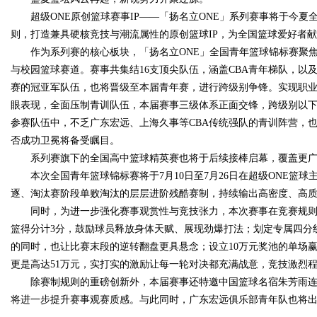
超级ONE原创篮球赛事IP——「扬名立ONE」系列赛事将于今
则，打造兼具硬核竞技与潮流属性的原创篮球IP，为全国篮球爱好者
作为系列赛的核心板块，「扬名立ONE」全国青年篮球锦标赛聚
与校园篮球赛道。赛事共集结16支顶尖队伍，涵盖CBA青年梯队，以及
Bo
赛的冠亚军队伍，也将晋级至本届青年赛，进行跨级别争锋。实现职
眼表现，全面压制青训队伍，本届赛事三级体系正面交锋，跨级别以下
参赛队伍中，不乏广东宏远、上海久事等CBA传统强队的青训阵营，也聚
否成功卫冕将备受瞩目。
系列赛旗下的全国高中篮球精英赛也将于后续接棒启幕，覆盖更
本次全国青年篮球锦标赛将于7月10日至7月26日在超级ONE篮
逐、淘汰赛阶段单败淘汰的层层进阶残酷赛制，持续输出高密度、高
同时，为进一步强化赛事观赏性与竞技张力，本次赛事在竞赛规
ar
篮得分计3分，鼓励球员释放身体天赋、展现劲爆打法；划定专属四分
的同时，也让比赛末段的逆转翻盘更具悬念；设立10万元奖池的单场
更是高达51万元，实打实的激励让每一轮对决都充满战意，竞技激烈
除赛制规则的重磅创新外，本届赛事还特邀中国篮球名宿朱芳雨
将进一步提升赛事观赛质感。与此同时，广东宏远俱乐部青年队也将