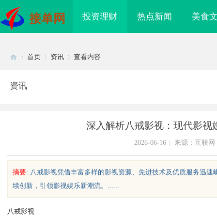
投资理财
热点新闻
美食
接单网
首页
资讯
查看内容
资讯
Di
›
›
›
深入解析八戒影视：现代影视
2026-06-16
|
来源：互联网
摘要
: 八戒影视凭借丰富多样的影视资源、先进技术及优质服务迅
续创新，引领影视娱乐新潮流。......
sc
八戒影视
沂成人高考哪家机构函授站教学点
不买SEM广告、不