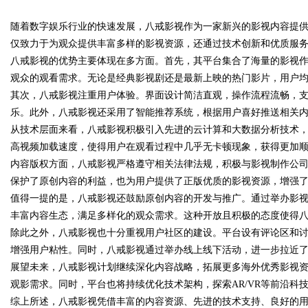
谱
随着数字娱乐行业的快速发展，八戒影视作为一家新兴的影视内容提
传统中小企业怎么靠G
仅致力于为观众提供丰富多样的影视资源，还通过技术创新和优质服
荐你？
八戒影视的优势主要体现在多方面。首先，其平台集合了海量的影视
观众的观看需求。无论是经典影视剧还是最新上映的热门影片，用户
其次，八戒影视注重用户体验。界面设计简洁直观，操作流程流畅，
uz
乐。此外，八戒影视还采用了智能推荐系统，根据用户喜好推送相关
从技术层面来看，八戒影视积极引入先进的云计算和大数据分析技术
高视频加载速度，使得用户在观看过程中几乎无卡顿现象，获得更加
内容版权方面，八戒影视严格遵守相关法律法规，积极与影视制作公
保护了原创内容的利益，也为用户提供了正版优质的影视资源，增强
值得一提的是，八戒影视还鼓励原创内容的开发与推广。通过举办影
丰富内容生态，满足多样化的观众需求。这种开放且积极的态度使得
除此之外，八戒影视也十分重视用户社区的建设。平台设有评论区和
!
增强用户粘性。同时，八戒影视通过举办线上线下活动，进一步拉近
展望未来，八戒影视计划继续深化内容战略，拓展更多海外优秀影视
观影需求。同时，平台也将持续优化技术架构，探索AR/VR等前沿科
综上所述，八戒影视凭借丰富的内容资源、先进的技术支持、良好的