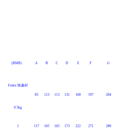
(RMB）
A
B
C
D
E
F
G
Fedex 快递封
85
113
113
131
169
197
204
0.5kg
1
117
165
165
173
222
271
280