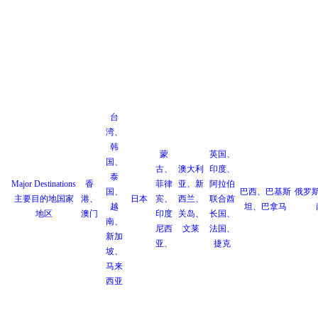
台
湾、
韩
蒙
英国、
国、
古、
澳大利
印度、
泰
Major Destinations
香
菲律
亚、新
阿拉伯
国、
巴西、巴基斯
俄罗
主要目的地国家
港、
日本
宾、
西兰、
联合酋
越
坦、巴拿马
地区
澳门
印度
关岛、
长国、
南、
尼西
文莱
法国、
新加
亚、
捷克
坡、
马来
西亚