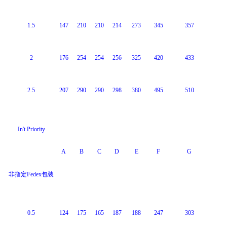
1.5
147
210
210
214
273
345
357
2
176
254
254
256
325
420
433
2.5
207
290
290
298
380
495
510
In't Priority
A
B
C
D
E
F
G
非指定Fedex包装
0.5
124
175
165
187
188
247
303