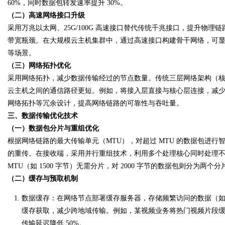
60%，同时数据包转发速率提升 30%。
（二）高速网络接口升级
采用万兆以太网、25G/100G 高速接口替代传统千兆接口，提升物
d
带宽瓶颈。在大规模云主机集群中，通过高速接口构建骨干网络，可
等场景。
（三）网络拓扑优化
采用网络拓扑，减少数据传输经过的节点数量。传统三层网络架构（核心层
云主机之间的通信路径更短。例如，将接入层直接与核心层连接，减少汇聚
网络拓扑等冗余设计，提高网络链路的可靠性与吞吐量。
三、数据传输优化技术
（一）数据包分片与重组优化
根据网络链路的最大传输单元（MTU），对超过 MTU 的数据包进
的重传。在接收端，采用并行重组技术，利用多个处理核心同时处理不同
MTU（如 1500 字节）无需分片，对 2000 字节的数据包则分为两
（二）缓存与预取机制
数据缓存
：在网络节点部署缓存服务器，存储频繁访问的数据（
缓存获取，减少跨地域传输。例如，某视频业务将热门视频片段
传输延迟降低 50%。