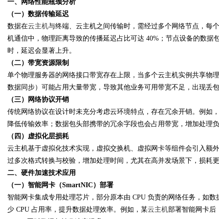
一、网络性能瓶颈分析
（一）数据传输延迟
数据在
云主机
与终端、云主机之间传输时，需经过多个网络节点，每
机通信中，物理距离导致的传播延迟占比可达 40%；节点设备的数
时，延迟会显著上升。
Bo
（二）带宽资源限制
单个物理服务器的网络接口带宽存在上限，当多个云主机实例共享物
数据同步）可能占用大量带宽，导致其他业务可用带宽不足，出现丢
（三）网络协议开销
传统网络协议在设计时未充分考虑云环境特点，存在冗余开销。例如，
降低传输效率；数据包头部携带的冗余字段也会占用带宽，增加处理
（四）虚拟化层损耗
云主机基于虚拟化技术实现，虚拟交换机、虚拟网卡等组件会引入额
ar
过多次格式转换与校验，增加处理时间，尤其在高并发场景下，损耗
二、硬件加速技术应用
（一）智能网卡（SmartNIC）部署
智能网卡集成专用处理芯片，部分原本由 CPU 负责的网络任务，如
少 CPU 占用率，提升数据处理效率。例如，某
云主机
部署智能网卡后，