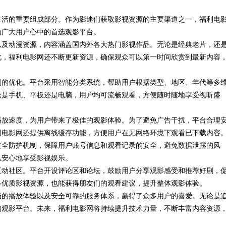
生活的重要组成部分。作为影迷们获取影视资源的主要渠道之一，福利电
科普
制造解决方案
为广大用户心中的首选观影平台。
以及动漫资源，内容涵盖国内外各大热门影视作品。无论是经典老片，还
此，福利电影网还不断更新资源，确保观众可以第一时间欣赏到最新内容
刻的优化。平台采用智能分类系统，帮助用户根据类型、地区、年代等多
论是手机、平板还是电脑，用户均可流畅观看，方便随时随地享受视听盛
播放速度，为用户带来了极佳的观影体验。为了避免广告干扰，平台合理
利电影网还提供离线缓存功能，方便用户在无网络环境下观看已下载内容
安全防护机制，保障用户账号信息和观看记录的安全，避免数据泄露的风
以安心地享受影视娱乐。
互动社区。平台开设评论区和论坛，鼓励用户分享观影感受和推荐好剧，
多优质影视资源，也能获得朋友们的观看建议，提升整体观影体验。
畅的播放体验以及安全可靠的服务体系，赢得了众多用户的喜爱。无论是
的观影平台。未来，福利电影网将持续提升技术力量，不断丰富内容资源