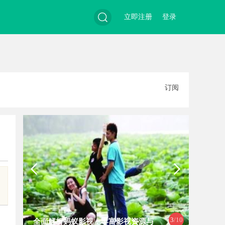
立即注册
登录
搜
订阅
索
3
/10
全面解析蚂蚁影视：丰富影视资源与
麻花影