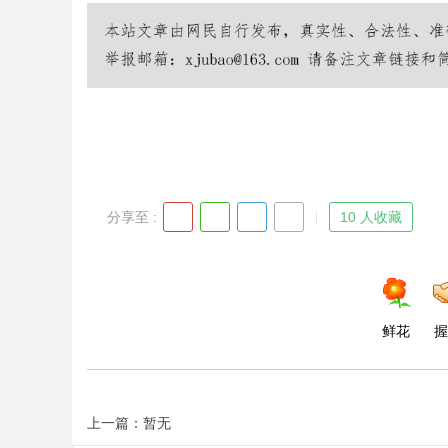
Bo
分享至 :
10 人收藏
ar
鲜花
握
上一篇：暂无