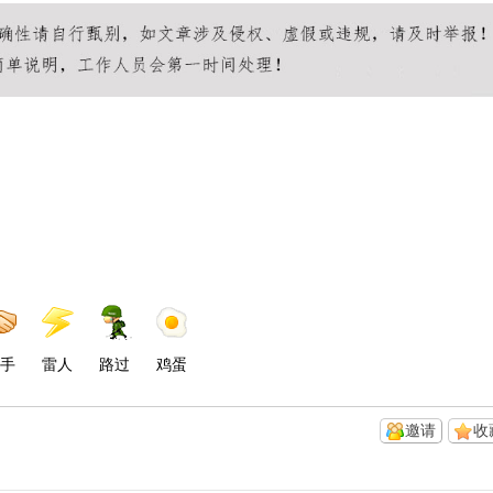
手
雷人
路过
鸡蛋
邀请
收