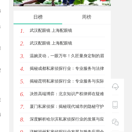
影
优质观影体验的新时代平台
的先锋
日榜
周榜
是
1.
武汉配眼镜 上海配眼镜
，
2.
武汉配眼镜 上海配眼镜
维
3.
温婉灵动，一眼万年！久匠量身定制的眉
4.
眼唇，才是你整张脸的点睛之笔！淡颜系
揭秘成都私家侦探行业：专业服务与法律
安
。
5.
女生的气质加分项
边界解析
揭秘昆明私家侦探行业：专业服务与实际
6.
案例分析
决胜高端博弈：北京知识产权律师在疑难
促
7.
复杂案件中的破局之道
厦门私家侦探：揭秘现代城市的隐秘守护
追
8.
者
深度解析哈尔滨私家侦探行业的发展与应
，
用现状
详解福州私家侦探行业发展与服务应用全