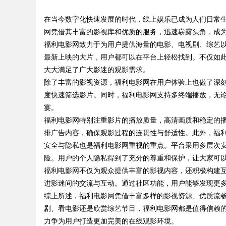
在当今数字化快速发展的时代，线上娱乐已成为人们日常
业医美机构筛选标准
网凭借其丰富的影视库和优质的服务，迅速崭露头角，成
福利电影网致力于为用户提供海量的电影、电视剧、综艺
最新上映的大片，用户都可以在平台上轻松找到。不仅如
大大满足了广大影迷的观影需求。
uz
除了丰富的影视资源，福利电影网在用户体验上也做了深
度快速筛选影片。同时，福利电影网支持多终端播放，无
宴。
福利电影网特别注重影片的播放质量，高清画质和稳定的
排广告内容，确保观影过程的连贯性与舒适性。此外，福
安全与隐私也是福利电影网重视的重点。平台采用多层次
险。用户的个人隐私得到了充分的尊重和保护，让大家可
福利电影网不仅为观众提供丰富的影视内容，还积极构建
!
进影迷间的交流与互动。通过社区功能，用户能够发现更
综上所述，福利电影网凭借丰富多样的影视资源、优质流
剧、看电影还是欣赏综艺节目，福利电影网都是值得信赖
力争为用户打造更加完美的在线观影环境。