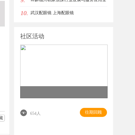
9.
10.
方位指南
武汉配眼镜 上海配眼镜
社区活动
往期回顾
654人
藏