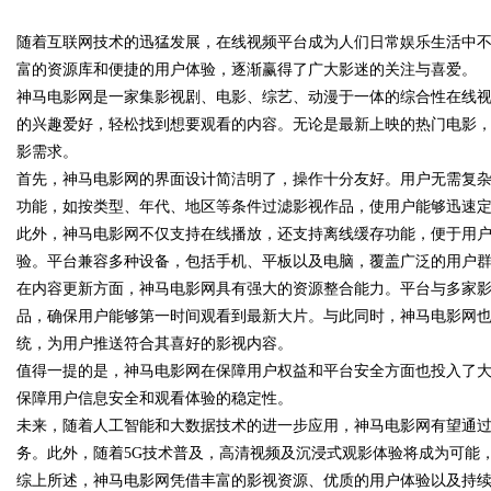
与应用
随着互联网技术的迅猛发展，在线视频平台成为人们日常娱乐生活中
发体系全解析
富的资源库和便捷的用户体验，逐渐赢得了广大影迷的关注与喜爱。
神马电影网是一家集影视剧、电影、综艺、动漫于一体的综合性在线
的兴趣爱好，轻松找到想要观看的内容。无论是最新上映的热门电影
影需求。
uz
首先，神马电影网的界面设计简洁明了，操作十分友好。用户无需复
功能，如按类型、年代、地区等条件过滤影视作品，使用户能够迅速
此外，神马电影网不仅支持在线播放，还支持离线缓存功能，便于用
验。平台兼容多种设备，包括手机、平板以及电脑，覆盖广泛的用户
在内容更新方面，神马电影网具有强大的资源整合能力。平台与多家
品，确保用户能够第一时间观看到最新大片。与此同时，神马电影网
统，为用户推送符合其喜好的影视内容。
值得一提的是，神马电影网在保障用户权益和平台安全方面也投入了
!
保障用户信息安全和观看体验的稳定性。
未来，随着人工智能和大数据技术的进一步应用，神马电影网有望通
务。此外，随着5G技术普及，高清视频及沉浸式观影体验将成为可能
综上所述，神马电影网凭借丰富的影视资源、优质的用户体验以及持