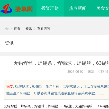
投资理财
热点新闻
美食
接单网
首页
资讯
查看内容
资讯
Di
›
›
›
无铅焊丝，焊锡条，焊锡球，焊锡丝，63锡丝
2026-06-02
|
来源：互联网
摘要
: 找焊锡丝，63锡丝，生产厂家：若需求量大，可以直接联系
能会生产63锡丝，可以咨询其销售渠道或直接洽谈采购事宜。......
sc
无铅焊丝，焊锡条，焊锡球，焊锡丝，63锡丝，无铅焊锡球、6337
：创新科技引领高效健
商标购买：即买即用，规避侵权