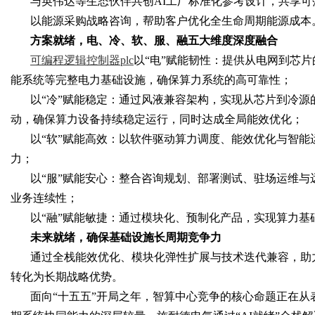
与英伟达等生态伙伴共创
AI工厂标准化参考设计，共享
以能源采购战略咨询，帮助客户优化全生命周期能源成本
方案就绪，电、冷、软、服、融五大维度深度融合
可编程逻辑控制器
plc
以
“电”赋能韧性：提供从电网到芯片
Bo
能系统等完整电力基础设施，确保算力系统的高可靠性；
以
“冷”赋能稳定：通过风液兼容架构，实现从芯片到冷
动，确保算力设备持续稳定运行，同时达成全局能效优化；
以
“软”赋能高效：以软件驱动算力调度、能效优化与智
力；
以
“服”赋能安心：整合咨询规划、部署测试、驻场运维
业务连续性；
ar
以
“融”赋能敏捷：通过模块化、预制化产品，实现算力
未来就绪，确保基础设施长周期竞争力
通过全栈能效优化、模块化弹性扩展与技术迭代兼容，助
转化为长期战略优势。
面向
“十五五”开局之年，智算中心竞争的核心命题正在从