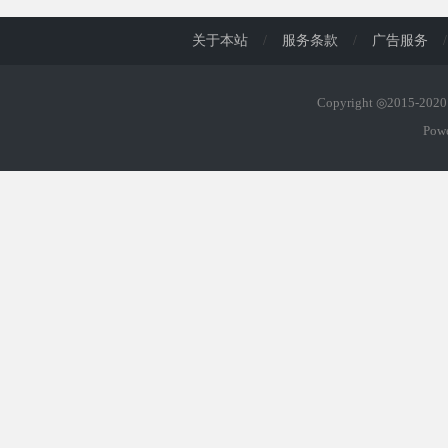
关于本站
/
服务条款
/
广告服务
/
Copyright ◎2015-20
Pow