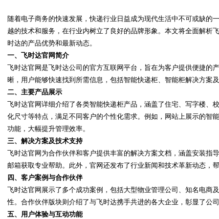
随着电子商务的快速发展，快递行业日益成为现代生活中不可或缺的
究竟藏着哪些行业秘诀？
越的技术和服务，在行业内树立了良好的品牌形象。本文将全面解析飞时达官网（ht
时达的产品优势和最新动态。
一、飞时达官网简介
飞时达官网是飞时达公司的官方互联网平台，旨在为客户提供便捷的
uz
晰，用户能够快速找到所需信息，包括智能快递柜、智能柜解决方案
二、主要产品展示
飞时达官网详细介绍了各类智能快递柜产品，涵盖了住宅、写字楼、
化尺寸等特点，满足不同客户的个性化需求。例如，网站上展示的智
功能，大幅提升管理效率。
三、解决方案及技术支持
飞时达官网为合作伙伴和客户提供丰富的解决方案文档，涵盖安装指
邮箱获取专业帮助。此外，官网还发布了行业新闻和技术革新动态，
!
四、客户案例与合作伙伴
飞时达官网展示了多个成功案例，包括大型物业管理公司、知名电商
性。合作伙伴版块则介绍了与飞时达携手共进的各大企业，彰显了公
五、用户体验与互动功能