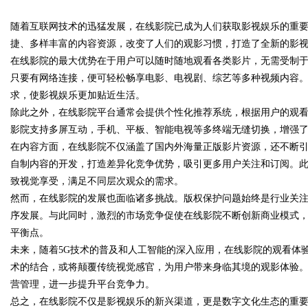
随着互联网技术的迅猛发展，在线影院已成为人们获取影视娱乐的重
究竟藏着哪些行业秘诀？
捷、多样丰富的内容资源，改变了人们的观影习惯，打造了全新的影
在线影院的最大优势在于用户可以随时随地观看各类影片，无需受制
只要有网络连接，便可轻松畅享电影、电视剧、综艺等多种视频内容
求，使影视娱乐更加贴近生活。
uz
除此之外，在线影院平台通常会提供个性化推荐系统，根据用户的观
影院支持多屏互动，手机、平板、智能电视等多终端无缝切换，增强
在内容方面，在线影院不仅涵盖了国内外海量正版影片资源，还不断
自制内容的开发，打造差异化竞争优势，吸引更多用户关注和订阅。此
致视觉享受，满足不同层次观众的需求。
然而，在线影院的发展也面临诸多挑战。版权保护问题始终是行业关
序发展。与此同时，激烈的市场竞争促使在线影院不断创新商业模式
平衡点。
!
未来，随着5G技术的普及和人工智能的深入应用，在线影院的观看体验
术的结合，或将颠覆传统视觉感官，为用户带来身临其境的观影体验
营管理，进一步提升平台竞争力。
总之，在线影院不仅是影视娱乐的新兴渠道，更是数字文化生态的重