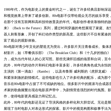
1980年代，作为电影史上的黄金时代之一，诞生了许多经典且影响
与应用现状
和视觉效果上带来了诸多创新。80s电影不仅带给观众无尽的娱乐享
在那个没有互联网和高科技特效普及的年代，电影创作者依靠独特的
来》（Back to the Future）系列，通过时间穿越的奇想展现了家庭、
器人刺客形象，开创了科幻动作类型的新高度。这些影片不仅有紧凑
uz
富了观众的观影体验。
80s电影对青少年文化的塑造尤为突出，许多影片关注青春成长、集体
材影片，如《早餐俱乐部》（The Breakfast Club）和《十几岁的独白》
力，成为当代年轻人的心灵写照。那些充满怀旧感的场景和台词，至
此外，80年代的动作片和科幻电影丰富多彩，许多经典角色成为永恒的
主演的《第一滴血》（Rambo），以及布鲁斯·威利斯的《虎胆龙威》（
和紧张刺激的剧情模式。这些电影也引入了许多经典的配乐，成为那
音乐在80s电影中占据了不可或缺的地位。很多影片中的摇滚与合成器
!
术家的歌曲频繁出现在电影原声带中，为剧情营造强烈的时代氛围。
作，使得电影更具感染力和记忆点。
此外，80年代的电影还见证了导演风格的多样化和大胆尝试。无论是斯
展现了当时电影人对表达形式的探索。影片中的视觉构图和叙事手法