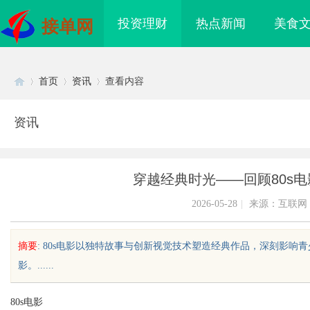
投资理财
热点新闻
美食
接单网
首页
资讯
查看内容
资讯
Di
›
›
›
穿越经典时光——回顾80s
2026-05-28
|
来源：互联网
摘要
: 80s电影以独特故事与创新视觉技术塑造经典作品，深刻影
影。......
sc
80s电影
：揭秘现代城市的隐秘
深度解析哈尔滨私家侦探行业的