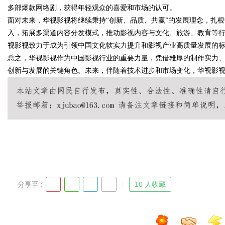
多部爆款网络剧，获得年轻观众的喜爱和市场的认可。
面对未来，华视影视将继续秉持“创新、品质、共赢”的发展理念，扎
入，拓展多渠道内容分发模式，推动影视内容与文化、旅游、教育等
视影视致力于成为引领中国文化软实力提升和影视产业高质量发展的
Bo
总之，华视影视作为中国影视行业的重要力量，凭借雄厚的制作实力
创新与发展的关键角色。未来，伴随着技术进步和市场变化，华视影
ar
分享至 :
10 人收藏