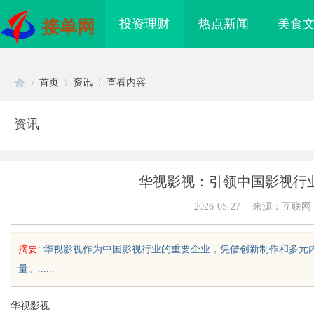
投资理财
热点新闻
美食
接单网
首页
资讯
查看内容
资讯
Di
›
›
›
华视影视：引领中国影视行
2026-05-27
|
来源：互联网
摘要
: 华视影视作为中国影视行业的重要企业，凭借创新制作和多
量。......
sc
华视影视
：创新科技引领高效健
商标购买：即买即用，规避侵权