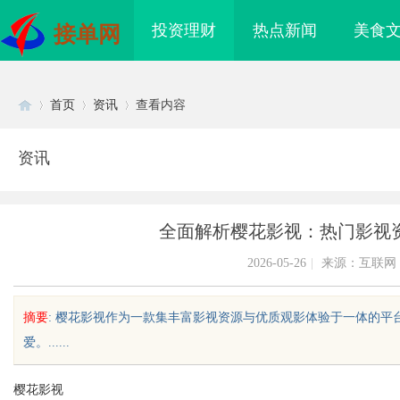
投资理财
热点新闻
美食
接单网
首页
资讯
查看内容
资讯
Di
›
›
›
全面解析樱花影视：热门影视
2026-05-26
|
来源：互联网
摘要
: 樱花影视作为一款集丰富影视资源与优质观影体验于一体的
爱。......
sc
樱花影视
海配眼镜
全面解析蚂蚁影视：丰富影视资