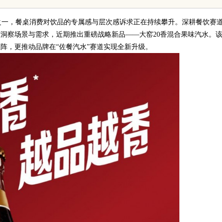
技发展新高地
之一，餐桌消费对饮品的专属感与层次感诉求正在持续攀升。深耕餐饮赛
度洞察场景与需求，近期推出重磅战略新品——大窑20香混合果味汽水。
阵，更推动品牌在“佐餐汽水”赛道实现全新升级。