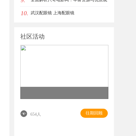
9.
10.
影体验的终极指南
武汉配眼镜 上海配眼镜
社区活动
往期回顾
654人