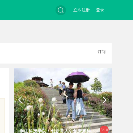
立即注册
登录
搜
订阅
索
4
/10
全面解析招标采购网在现代采购管理
贝净 