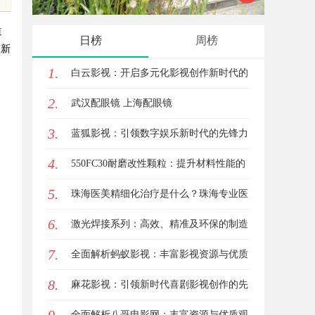
中的重要作用与应用
发体系
道
日榜
周榜
该新
1.
白云影视：开启多元化影视创作新时代的
2.
领航者
武汉配眼镜 上海配眼镜
3.
蓝狐影视：引领数字娱乐新时代的先锋力
4.
量
550FC30耐磨改性颗粒：提升材料性能的
5.
新选择
珠海医美精细化治疗是什么？珠海专业医
6.
美机构筛选标准科普
激光焊接系列：高效、精准及环保的制造
7.
解决方案
全面解析蚂蚁影视：丰富影视资源与优质
8.
观影体验的新时代平台
麻花影视：引领新时代喜剧影视创作的先
锋力量
全面解析八哥电影网：丰富资源与优质观