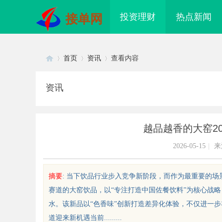
投资理财
热点新闻
接单网
首页
资讯
查看内容
资讯
Di
›
›
›
越品越香的大窑2
2026-05-15
|
来
摘要
: 当下饮品行业步入竞争新阶段，而作为最重要的
赛道的大窑饮品，以“专注打造中国佐餐饮料”为核心战
sc
水。该新品以“色香味”创新打造差异化体验，不仅进一步
道迎来新机遇当前.........
标购买：即买即用，规避侵权风险
武汉配眼镜 上海配眼