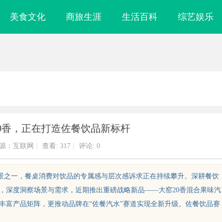
美食文化
商旅生涯
生活百科
综艺娱乐
0香，正在打造佐餐饮品新标杆
源：互联网
|
查看:
317
|
评论: 0
场景之一，餐桌消费对饮品的专属感与层次感诉求正在持续攀升。深耕餐饮
略，深度洞察场景与需求，近期推出重磅战略新品——大窑20香混合果味汽
丰富产品矩阵，更推动品牌在“佐餐汽水”赛道实现全新升级。佐餐饮品赛
镜
泰山科技学院：创新育人引领未来科