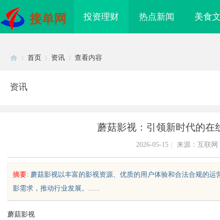
投资理财
热点新闻
美食
接单网
首页
资讯
查看内容
资讯
Di
›
›
›
蘑菇影视：引领新时代的在
2026-05-15
|
来源：互联网
摘要
: 蘑菇影视以丰富的影视资源、优质的用户体验和合法合规的
影需求，推动行业发展。......
sc
蘑菇影视
侦探行业：专业服务与
揭秘昆明私家侦探行业：专业服