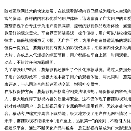
随着互联网技术的快速发展，在线观看影视内容已经成为现代人生活的
实际案例分析
富的资源、多样的内容和优质的用户体验，迅速赢得了广大用户的喜
蘑菇影视平台专注于为用户提供高清、流畅的影视作品观看体验，涵
趣爱好的观众需求。平台界面简洁美观，操作便捷，用户可以轻松搜
技术，确保视频播放无卡顿、无广告干扰，为用户创造舒适流畅的观
uz
值得一提的是，蘑菇影视拥有庞大的影视资源库，汇聚国内外众多经
大片，亦或是人气爆棚的综艺节目，用户都能在平台上第一时间观看
动态，不错过任何精彩瞬间。
为了增强用户粘性，蘑菇影视还推出了个性化推荐系统。通过大数据
了用户的观影效率，也极大地丰富了用户的观看体验。与此同时，蘑
表评论，与志同道合的影迷互动交流，增强社交属性。
在版权保护方面，蘑菇影视严格遵守相关法律法规，确保播放内容合
入，极大地保障了影视内容的质量与安全。这不仅体现了蘑菇影视对
!
针对移动端用户，蘑菇影视开发了专属的手机应用程序。无论身处何
容。移动客户端支持离线下载功能，极大地方便了用户在无网络情况
未来，蘑菇影视将继续秉承“用户至上，品质第一”的原则，不断引入
视娱乐平台。通过不断优化产品与服务，蘑菇影视有望成为广大影迷