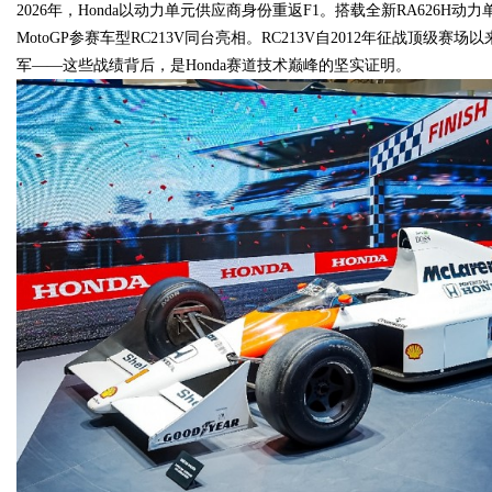
2026年，Honda以动力单元供应商身份重返F1。搭载全新RA626H动力
MotoGP参赛车型RC213V同台亮相。RC213V自2012年征战顶
军——这些战绩背后，是Honda赛道技术巅峰的坚实证明。