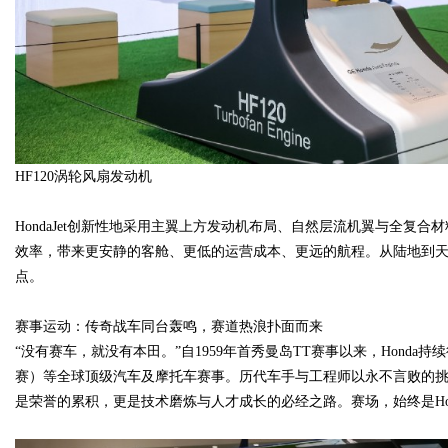
HF120涡轮风扇发动机
HondaJet创新性地采用主翼上方发动机布局、自然层流机翼与全复
效率，带来更安静的客舱、更低的运营成本、更远的航程。从陆地到天空
点。
赛事运动：传奇战车同台轰鸣，赛道热浪扑面而来
“没有赛车，就没有本田。”自1959年首秀曼岛TT赛事以来，Honda持
赛）等全球顶级汽车及摩托车赛事。历代车手与工程师以永不言败的
是荣誉的累积，更是技术磨炼与人才成长的必经之路。赛场，始终是Ho