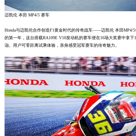
迈凯伦 本田 MP4/5 赛车
Honda与迈凯伦合作创造F1黄金时代的传奇战车——迈凯伦 本田MP4
的第一年，这台搭载RA109E V10发动机的赛车便在16场大奖赛中拿
诣。用户可零距离试乘体验，亲身感受冠军赛车的传奇魅力。