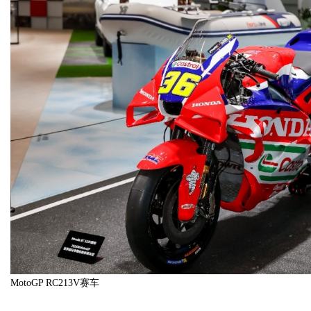
MotoGP RC213V赛车