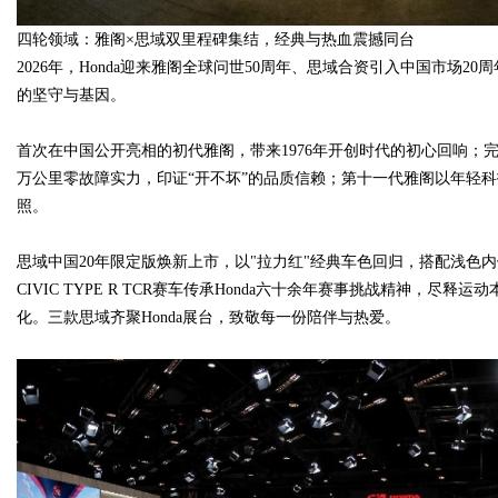
四轮领域：雅阁×思域双里程碑集结，经典与热血震撼同台
d
2026年，Honda迎来雅阁全球问世50周年、思域合资引入中国市场
的坚守与基因。
首次在中国公开亮相的初代雅阁，带来1976年开创时代的初心回响；
万公里零故障实力，印证“开不坏”的品质信赖；第十一代雅阁以年轻科
照。
思域中国20年限定版焕新上市，以"拉力红"经典车色回归，搭配浅色
CIVIC TYPE R TCR赛车传承Honda六十余年赛事挑战精神，
化。三款思域齐聚Honda展台，致敬每一份陪伴与热爱。