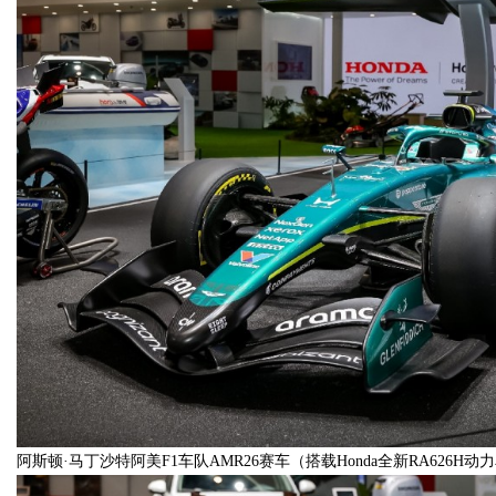
阿斯顿·马丁沙特阿美F1车队AMR26赛车（搭载Honda全新RA626H动