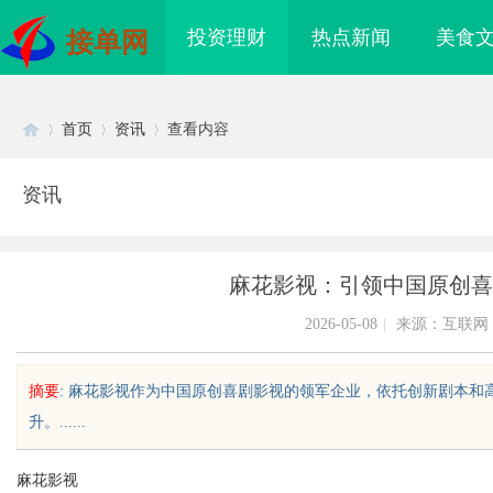
投资理财
热点新闻
美食
接单网
首页
资讯
查看内容
资讯
Di
›
›
›
麻花影视：引领中国原创喜
2026-05-08
|
来源：互联网
摘要
: 麻花影视作为中国原创喜剧影视的领军企业，依托创新剧本
升。......
sc
麻花影视
际医疗实验室，标准化研
武汉配眼镜 上海配眼镜