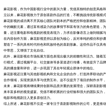
麻花影视，作为中国影视行业中的新兴力量，凭借其独特的创意风格
立以来，麻花影视致力于原创喜剧作品的打造，不断挑战传统影视模
麻花影视的成功离不开其核心团队对剧本的严格把控和创新精神。团
中的幽默元素，通过富有感染力的故事情节和富有张力的角色塑造，
量，还注重电影和电视剧的视觉表现力，力求在影像语言上做到细腻
uz
在内容创作方面，麻花影视坚持以原创为核心，反对单纯的模仿和抄
塑造了一系列具有时代特色和民族特色的喜剧形象。这些作品不仅具
中带思，又增强了文化自信。
此外，麻花影视在市场拓展方面也表现出极大的前瞻性和活力。随着
行模式，通过视频平台、社交媒体等多渠道进行传播，有效提升了品
高的播放量和评价，进一步巩固了其在年轻观众群体中的地位。
麻花影视还注重与其他影视机构和文化企业的合作，打造跨界联动的
合作领域，实现资源共享与优势互补。这不仅提升了项目的制作水平
!
未来，麻花影视将继续秉持创新和品质并重的发展理念，深耕喜剧影
来丰富多样的视觉盛宴。凭借不断积累的行业经验和强大的团队实力
电影和电视剧注入更多原创活力。
综上所述，麻花影视不仅是一家专注于喜剧影视制作的公司，更是推