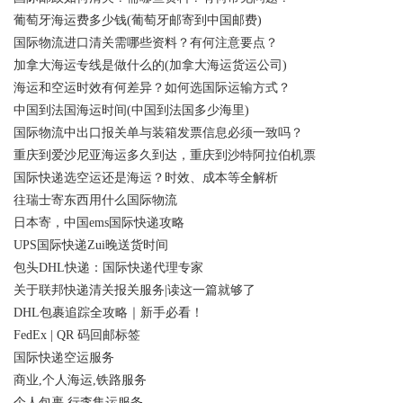
葡萄牙海运费多少钱(葡萄牙邮寄到中国邮费)
国际物流进口清关需哪些资料？有何注意要点？
加拿大海运专线是做什么的(加拿大海运货运公司)
海运和空运时效有何差异？如何选国际运输方式？
中国到法国海运时间(中国到法国多少海里)
国际物流中出口报关单与装箱发票信息必须一致吗？
重庆到爱沙尼亚海运多久到达，重庆到沙特阿拉伯机票
国际快递选空运还是海运？时效、成本等全解析
往瑞士寄东西用什么国际物流
日本寄，中国ems国际快递攻略
UPS国际快递Zui晚送货时间
包头DHL快递：国际快递代理专家
关于联邦快递清关报关服务|读这一篇就够了
DHL包裹追踪全攻略｜新手必看！
FedEx | QR 码回邮标签
国际快递空运服务
商业,个人海运,铁路服务
个人包裹,行李集运服务