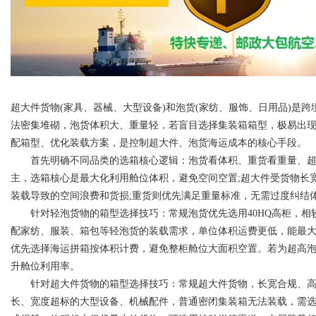
d
超大件货物(家具、器械、大型设备)和泡货(家纺、服饰、日用品)是
法密集堆砌，泡货体积大、重量轻，若盲目选择集装箱箱型，极易出
配箱型、优化装载方案，是控制超大件、泡货海运成本的核心手段。
首先明确不同品类的选箱核心逻辑：泡货看体积、重货看重量、超
主，选箱核心是最大化利用舱位体积，避免空间空置;超大件受货物长
装载导致的空间浪费和货损;重货则优先满足重量标准，无需过度纠结
针对轻泡货物的箱型选择技巧：常规泡货优先选用40HQ高柜，相较于
配家纺、服装、箱包等轻泡货的装载需求，单位体积运费更低，能最
优先选择海运拼箱按体积计费，避免整柜舱位大面积空置。若为超高
升舱位利用率。
针对超大件货物的箱型选择技巧：常规超大件货物，长宽合规、高度超
长、宽度超标的大型设备、机械配件，普通密闭集装箱无法装载，需