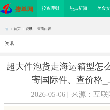
投资理财
热点新闻
美食
接单网
首页
资讯
查看内容
资讯
Di
›
›
›
超大件泡货走海运箱型怎么
寄国际件、查价格_
2026-05-06
|
来源：互联
sc
化治疗是什么？珠海专
激光焊接系列：高效、精准及环