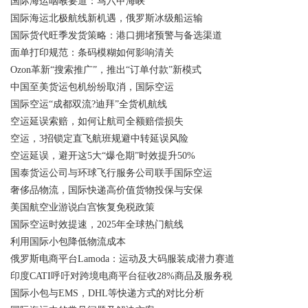
国际海运咽喉要道：马六甲海峡
国际海运北极航线新机遇，俄罗斯冰级船运输
国际货代旺季发货策略：港口拥堵预警与备选渠道
面单打印规范：条码模糊如何影响清关
Ozon革新“搜索推广”，推出“订单付款”新模式
中国至美货运包机纷纷取消，国际空运
国际空运“成都双流?迪拜”全货机航线
空运延误索赔，如何让航司全额赔偿损失
空运，3招锁定直飞航班规避中转延误风险
空运延误，避开这5大“爆仓期”时效提升50%
国泰货运公司与环球飞行服务公司联手国际空运
奢侈品物流，国际快递高价值货物投保与安保
美国航空业游说白宫恢复免税政策
国际空运时效提速，2025年全球热门航线
利用国际小包降低物流成本
俄罗斯电商平台Lamoda：运动及大码服装成潜力赛道
印度CATI呼吁对跨境电商平台征收28%商品及服务税
国际小包与EMS，DHL等快递方式的对比分析