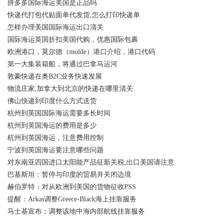
拼多多国际海运美国是正品吗
快递代打包代贴面单代发货,怎么打印快递单
怎样办理美国国际海运出口清关
国际海运英国折扣美国代购，优惠国际包裹
欧洲港口，莫尔德（molde）港口介绍，港口代码
第一大集装箱船，将通过巴拿马运河
敦豪快递在奥B2C业务快速发展
物流庄家,加拿大到北京的快递在哪里清关
佛山快递到印度什么方式送货
杭州到英国国际海运需要多长时间
杭州到英国海运的费用是多少
杭州到英国海运，注意费用控制
宁波到英国海运要注意哪些问题
对东南亚四国进口太阳能产品征新关税,出口美国请注意
巴基斯坦：暂停与印度的贸易并关闭边境
赫伯罗特：对从欧洲到美国的货物征收PSS
提醒：Arkas调整Greece-Black海上挂靠服务
马士基宣布：调整该地中海内部航线挂靠服务