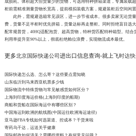
成损耗。体积超大但货量少的货物，可选用特种拼箱渠道，专属装载
柜前需精准测量货物长宽高，提前模拟装载方案，规避装柜后空间闲
此外，需规避选箱常见误区，进一步节省成本。很多卖家无论货量大
费，货量不足半柜时优先拼箱，货量达标再走整柜。同时拒绝盲目选大箱
配常规普货，40HQ适配泡货、超高货物，特种货匹配特种箱型。结
利用率提升至90%以上，彻底杜绝舱位浪费，实现物流成本最优。
更多
进出口信息查询-就上
北京国际快递公司
飞时达快
国际快递怎么选、怎么寄？这些要点需知晓
山东临沂到马来西亚机票多少钱
国际物流中特殊货物与常见敏感货如何区分？
上海到印度海运价格(上海到印度的船期)
商船和货船在国际海运中有哪些区别？
中国海运到欧洲的航线图(中国运往欧洲海运途径)
亚马逊FBA专线如何选渠道、控成本？干货来啦
寄药乌干达，运送关乎健康
国际邮政如何清关？需哪些资料？有何常见问题？