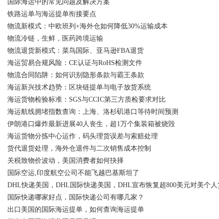
国际海运中的常见问题及解决方案
铁路运单与海运提单衔接要点
物流新模式：中欧班列+海外仓如何降低30%运输成本
物流冷链，生鲜，医药跨境运输
物流退货新模式：菜鸟国际、亚马逊FBA退货
海运贸易合规风险：CE认证与RoHS检测文件
物流合同陷阱：如何识别隐形条款与霸王条款
海运新兴技术趋势：区块链提单与电子放货系统
海运货物检验标准：SGS与CCIC第三方质检要求对比
海运航线拥堵指数查询：上海、洛杉矶港口等待时间预测
伊朗港口爆炸最新进展40人丧生，超1万个集装箱被烧毁
海运货物分拣中心运作，码头理货误差与索赔处理
货代退货处理，海外仓退件与二次销售成本控制
关税致物价波动，美国消费者如何抉择
国际空运,印度航空公司不能飞越巴基斯坦了
DHL快递美国，DHL国际快递美国，DHL宣布恢复超800美元对美个人
国际快递哪家好点，国际快递公司有哪几家？
出口美国的国际海运提单，如何查询海运提单