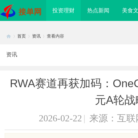
投资理财
热点新闻
美食
接单网
首页
资讯
查看内容
资讯
Di
›
›
›
RWA赛道再获加码：OneC
元A轮战
2026-02-22
|
来源：互联
sc
侦探行业：专业服务与
决胜高端博弈：北京知识产权律