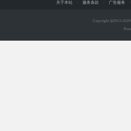
关于本站
/
服务条款
/
广告服务
/
Copyright ◎2015-20
Pow