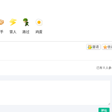
手
雷人
路过
鸡蛋
邀请
收
已有 0 人
评论