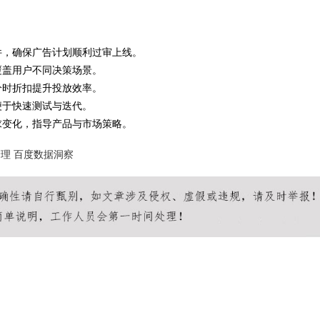
代的领航者
件，确保广告计划顺利过审上线。
-02-04 15:49:11
onclick：
10
覆盖用户不同决策场景。
分时折扣提升投放效率。
便于快速测试与迭代。
求变化，指导产品与市场策略。
管理
百度数据洞察