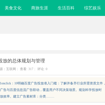
美食文化
商旅生涯
生活百科
综艺娱乐
投放的总体规划与管理
源：互联网
|
查看:
317
|
评论: 0
-02-0415:49:11onclick：10明确百度广告投放准入门槛：了解并备齐行业所需资质文件
广告与百度信息流广告联动，覆盖用户不同决策场景。规划科学投放时
。建立广告素材库：分类.........
科技引领高效健
白云影视：开启多元化影视创作新时