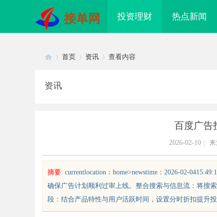
投资理财
热点新闻
接单网
首页
资讯
查看内容
资讯
Di
›
›
›
百度广告
2026-02-10
|
来
摘要
: currentlocation：home>newstime：2026
确保广告计划顺利过审上线。整合搜索与信息流：将搜索
sc
段：结合产品特性与用户活跃时间，设置分时折扣提升投放效率
秘轨道影院：未来观影体验的创新
减重科射灸舱：创新