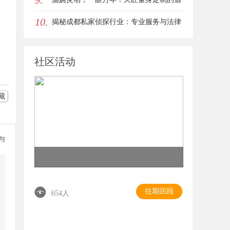
9.
10.
眼唇，才是你整张脸的点睛之笔！淡颜系
揭秘成都私家侦探行业：专业服务与法律
女生的气质加分项
边界解析
社区活动
藏
参与
往期回顾
654人