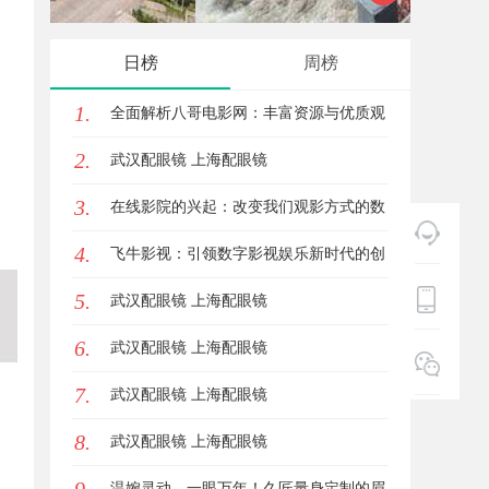
锋力量
日榜
周榜
1.
全面解析八哥电影网：丰富资源与优质观
2.
影体验的终极指南
武汉配眼镜 上海配眼镜
3.
在线影院的兴起：改变我们观影方式的数
4.
字革命
飞牛影视：引领数字影视娱乐新时代的创
5.
新平台
武汉配眼镜 上海配眼镜
6.
武汉配眼镜 上海配眼镜
7.
武汉配眼镜 上海配眼镜
8.
武汉配眼镜 上海配眼镜
温婉灵动，一眼万年！久匠量身定制的眉