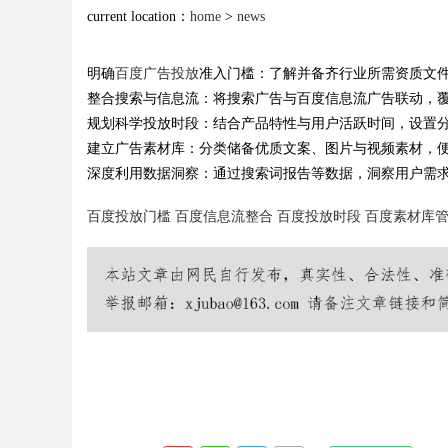
current location：
home
>
news
路
康减重新时代
明确
百度广告投放
准入门槛：了解并备齐行业所需资质文
time：
2026
整合搜索与信息流：将搜索广告与百度信息流广告联动，
规划科学投放时段：结合产品特性与用户活跃时间，设置
建立广告素材库：分类储备优质文案、图片与视频素材，
uz
深度利用数据洞察：通过搜索词报告等数据，洞察用户需
百度投放门槛
百度信息流整合
百度投放时段
百度素材库
!