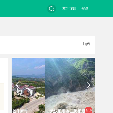
立即注册
登录
搜
订阅
索
，
4
/10
武汉配眼镜 上海配眼镜
蓝狐影