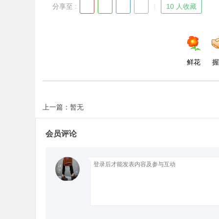
分享至 :
10 人收藏
Bo
鲜花
握
上一篇：暂无
会员评论
ar