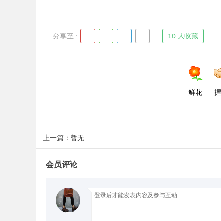
分享至 :
10 人收藏
鲜花
握
上一篇：暂无
会员评论