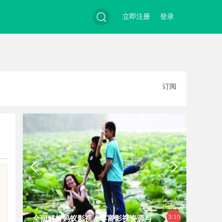
立即注册
登录
搜
订阅
索
4
/10
影视：丰富影视资源与
麻花影视：引领新时代喜剧影视