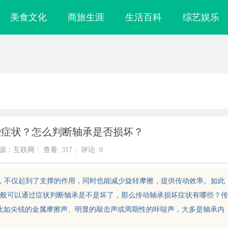
美食文化
商旅生涯
生活百科
综艺娱乐
些症状？怎么判断轴承是否损坏？
源：互联网
|
查看:
317
|
评论: 0
件，不仅起到了支撑的作用，同时也能减少旋转摩擦，提供传动效率。如此
般可以通过症状判断轴承是不是坏了，那么传动轴承损坏症状有哪些？传
比如尖锐的金属摩擦声、明显的敲击声或周期性的咔哒声，大多是轴承内
激光焊接系列：高效、精准及环保的
全面解析蚂蚁