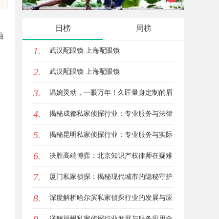
的新时代平台
的先锋力量
日榜
周榜
轴
1.
武汉配眼镜 上海配眼镜
2.
武汉配眼镜 上海配眼镜
3.
温婉灵动，一眼万年！久匠量身定制的眉
4.
眼唇，才是你整张脸的点睛之笔！淡颜系
揭秘成都私家侦探行业：专业服务与法律
5.
女生的气质加分项
边界解析
揭秘昆明私家侦探行业：专业服务与实际
6.
案例分析
决胜高端博弈：北京知识产权律师在疑难
7.
复杂案件中的破局之道
厦门私家侦探：揭秘现代城市的隐秘守护
8.
者
深度解析哈尔滨私家侦探行业的发展与应
用现状
详解福州私家侦探行业发展与服务应用全