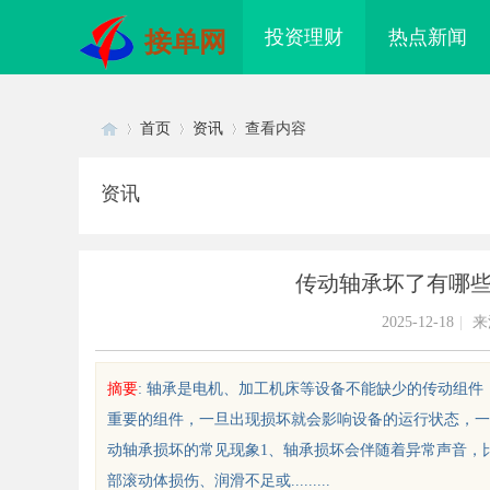
投资理财
热点新闻
接单网
首页
资讯
查看内容
资讯
Di
›
›
›
传动轴承坏了有哪
2025-12-18
|
来
摘要
: 轴承是电机、加工机床等设备不能缺少的传动组
重要的组件，一旦出现损坏就会影响设备的运行状态，一
sc
动轴承损坏的常见现象1、轴承损坏会伴随着异常声音，
部滚动体损伤、润滑不足或.........
珠海医美精细化治疗是什么？珠海专