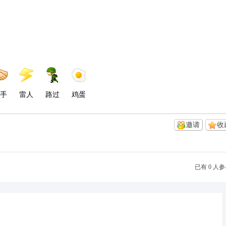
手
雷人
路过
鸡蛋
邀请
收
已有 0 人