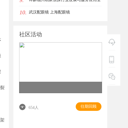
9.
10.
方位指南
武汉配眼镜 上海配眼镜
社区活动
体
短
架
断裂
往期回顾
654人
持架