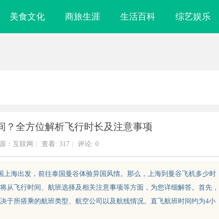
美食文化
商旅生涯
生活百科
综艺娱乐
间？全方位解析飞行时长及注意事项
源：互联网
|
查看:
317
|
评论: 0
中国上海出发，前往泰国曼谷体验异国风情。那么，上海到曼谷飞机多少时
将从飞行时间、航班选择及相关注意事项等方面，为您详细解答。首先，
取决于所搭乘的航班类型、航空公司以及航线情况。直飞航班时间约为4小
布局的关键策略
揭秘！专业充电桩项目软件开发商，