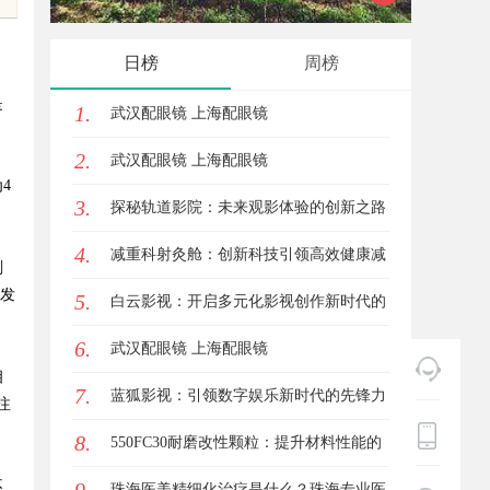
花钱，ai却天天给他免费派单？
亮相第
日榜
周榜
正式开
是
1.
武汉配眼镜 上海配眼镜
2.
武汉配眼镜 上海配眼镜
4
3.
探秘轨道影院：未来观影体验的创新之路
4.
减重科射灸舱：创新科技引领高效健康减
刻
出发
5.
重新时代
白云影视：开启多元化影视创作新时代的
6.
领航者
武汉配眼镜 上海配眼镜
相
7.
蓝狐影视：引领数字娱乐新时代的先锋力
注
8.
量
550FC30耐磨改性颗粒：提升材料性能的
不
新选择
珠海医美精细化治疗是什么？珠海专业医