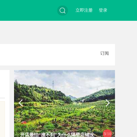
立即注册
登录
搜
订阅
索
3
/10
开店最怕“搜不到”为什么隔壁店铺没
链接私