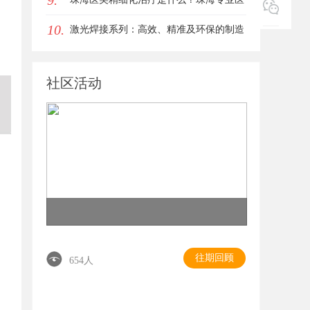
9.
10.
美机构筛选标准科普
激光焊接系列：高效、精准及环保的制造
解决方案
社区活动
往期回顾
654人