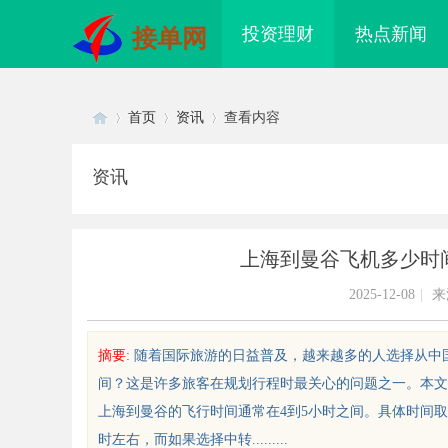
投资理财
热点新闻
接单网
首页
资讯
查看内容
资讯
Di
›
›
›
上海到曼谷飞机多少时
2025-12-08
|
来
摘要
: 随着国际旅游的日益普及，越来越多的人选择从
间？这是许多旅客在规划行程时最关心的问题之一。本文
sc
上海到曼谷的飞行时间通常在4到5小时之间。具体时间
时左右，而如果选择中转.........
配眼镜 上海配眼镜
购买商标：企业品牌