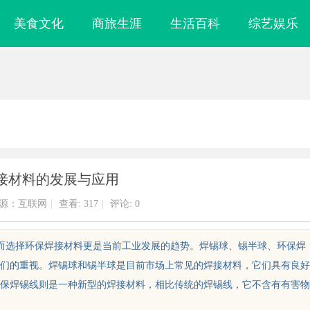
美食文化
商旅生涯
生活百科
综艺娱乐
接材料的发展与应用
源：互联网
|
查看:
317
|
评论: 0
，而选择环保焊接材料更是当前工业发展的趋势。焊锡球、锡半球、环保焊
们的重视。焊锡球和锡半球是目前市场上常见的焊接材料，它们具有良好
保焊锡线则是一种新型的焊接材料，相比传统的焊锡线，它不含有有害物
在现代采购管理
贝净 AC 国际医疗实验室，标准化研