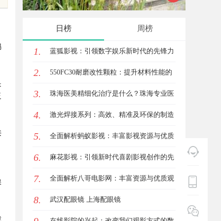
日榜
周榜
锡
1.
蓝狐影视：引领数字娱乐新时代的先锋力
2.
量
550FC30耐磨改性颗粒：提升材料性能的
是
3.
新选择
珠海医美精细化治疗是什么？珠海专业医
泛
4.
美机构筛选标准科普
激光焊接系列：高效、精准及环保的制造
接
5.
解决方案
全面解析蚂蚁影视：丰富影视资源与优质
6.
观影体验的新时代平台
麻花影视：引领新时代喜剧影视创作的先
7.
锋力量
全面解析八哥电影网：丰富资源与优质观
保
8.
影体验的终极指南
武汉配眼镜 上海配眼镜
减
在线影院的兴起：改变我们观影方式的数