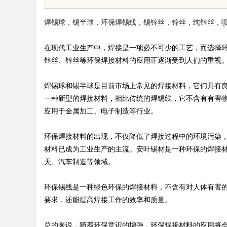
发展新高地
中的重要作用与应用
焊锡球，锡半球，环保焊锡线，锡锌丝，锌丝，纯锌丝，喷
在现代工业生产中，焊接是一项必不可少的工艺，而选择
锌丝、锌丝等环保焊接材料的应用正逐渐受到人们的重视
uz
焊锡球和锡半球是目前市场上常见的焊接材料，它们具有
一种新型的焊接材料，相比传统的焊锡线，它不含有有害
应用于金属加工、电子制造等行业。
环保焊接材料的出现，不仅降低了焊接过程中的环境污染
材料已成为工业生产的主流。安叶锡材是一种环保的焊接
天、汽车制造等领域。
!
环保锡线是一种绿色环保的焊接材料，不含有对人体有害
要求，还能提高焊接工作的效率和质量。
总的来说，随着环保意识的增强，环保焊接材料的应用将