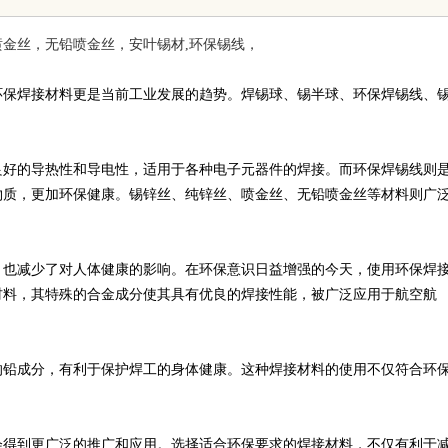
发体系全解析
金丝，无铅喷金丝，安叶锡材,环保锡线，
环保焊接材料更是当前工业发展的趋势。焊锡球、锡半球、环保焊锡线、
。
良好的导热性和导电性，适用于各种电子元器件的焊接。而环保焊锡线则
物质，更加环保健康。锡锌丝、纯锌丝、喷金丝、无铅喷金丝等材料则广
，也减少了对人体健康的影响。在环保意识日益增强的今天，使用环保焊
材料，其特殊的合金成分使其具有优良的焊接性能，被广泛应用于航空航
的铅成分，有利于保护焊工的身体健康。这种焊接材料的使用不仅符合环
会得到更广泛的推广和应用。选择适合环保要求的焊接材料，不仅有利于