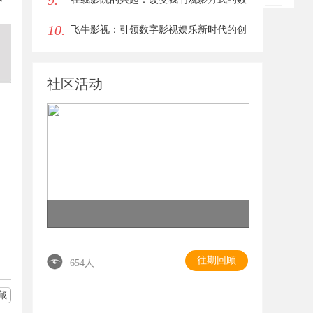
9.
10.
字革命
飞牛影视：引领数字影视娱乐新时代的创
新平台
社区活动
往期回顾
654人
藏