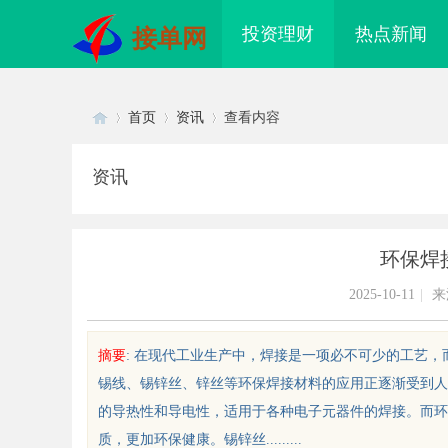
投资理财
热点新闻
接单网
首页
资讯
查看内容
资讯
Di
›
›
›
环保焊
2025-10-11
|
来
摘要
: 在现代工业生产中，焊接是一项必不可少的工艺
锡线、锡锌丝、锌丝等环保焊接材料的应用正逐渐受到人
sc
的导热性和导电性，适用于各种电子元器件的焊接。而环
质，更加环保健康。锡锌丝.........
山科技学院：创新育人引领未来科
全面解析招标采购网