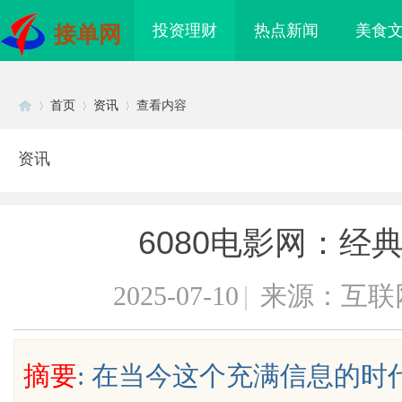
投资理财
热点新闻
美食
接单网
首页
资讯
查看内容
资讯
Di
›
›
›
6080电影网：经
2025-07-10
|
来源：互联
sc
摘要
: 在当今这个充满信息的
海配眼镜
泰山科技学院：创新育人引领未