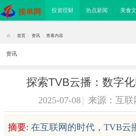
投资理财
热点新闻
美食
接单网
首页
资讯
查看内容
资讯
Di
›
›
›
探索TVB云播：数字
2025-07-08
|
来源：互联
sc
摘要
: 在互联网的时代，TVB
海配眼镜
揭秘成都私家侦探行业：专业服